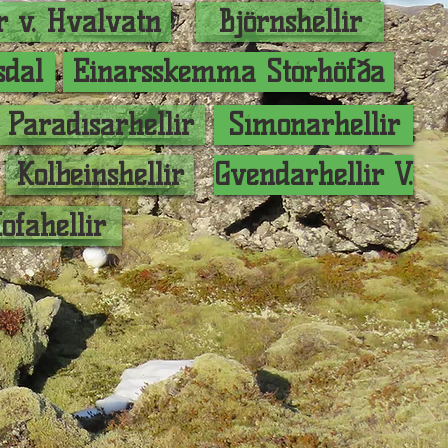
r v. Hvalvatn
Björnshellir
sdal
Einarsskemma Stórhöfða
Paradísarhellir
Símonarhellir
Kolbeinshellir
Gvendarhellir V.
ofahellir