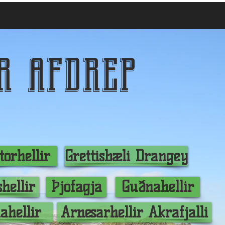
r afdrep
tórhellir
Grettisbæli Drangey
shellir
Þjófagjá
Guðnahellir
hellir
Arnesarhellir Akrafjalli