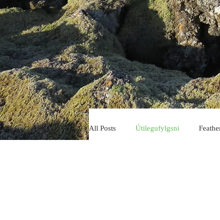
All Posts
Útilegufylgsni
Feathe
Lavatube
Hraunhellar