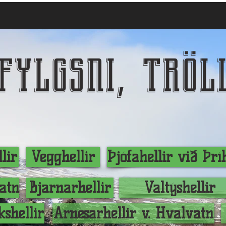
fylgsni, tröl
lir
Vegghellir
Þjófahellir við Þr
atn
Bjarnarhellir
Valtýshellir
shellir
Arnesarhellir v. Hvalvatn