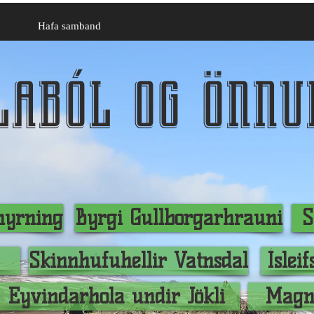
Hafa samband
laból og önnu
íhyrning
Byrgi Gullborgarhrauni
S
Skinnhúfuhellir Vatnsdal
Ísleif
Eyvindarhola undir Jökli
Magna