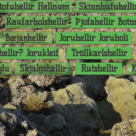
tofuhellir Hellnum
Skinnhúfuhelli
Raufarhólshellir
Þjófahellir Botn
Bæjarhellir
Jóruhellir Jóruhóli
hellir? Jórukleif
Tröllkarlshellir
ýlu
Skjálgshellir
Rútshellir
K